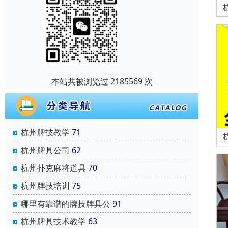
本站共被浏览过 2185569 次
杭州牌技教学
71
杭州牌具公司
62
杭州扑克麻将道具
70
杭州牌技培训
75
哪里有靠谱的牌技牌具公
91
杭州牌具技术教学
63