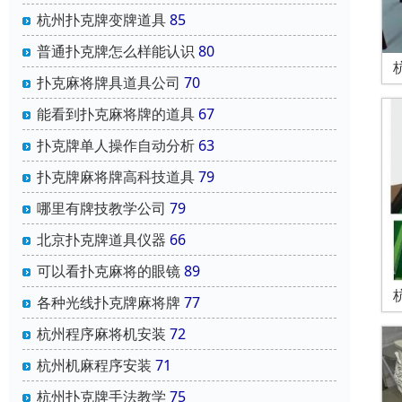
杭州扑克牌变牌道具
85
普通扑克牌怎么样能认识
80
扑克麻将牌具道具公司
70
能看到扑克麻将牌的道具
67
扑克牌单人操作自动分析
63
扑克牌麻将牌高科技道具
79
哪里有牌技教学公司
79
北京扑克牌道具仪器
66
可以看扑克麻将的眼镜
89
各种光线扑克牌麻将牌
77
杭州程序麻将机安装
72
杭州机麻程序安装
71
杭州扑克牌手法教学
75