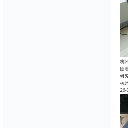
杭
随
研
杭
26-