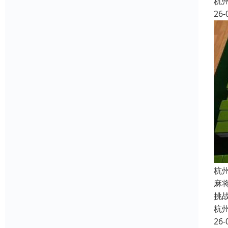
杭
26-
杭
麻
挑
杭
26-