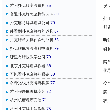
发
杭州扑克牌变牌道具
85
普通扑克牌怎么样能认识
80
扑
扑克麻将牌具道具公司
70
舒
能看到扑克麻将牌的道具
67
听
扑克牌单人操作自动分析
63
扑克牌麻将牌高科技道具
79
碰
哪里有牌技教学公司
79
闻
北京扑克牌道具仪器
66
化
可以看扑克麻将的眼镜
89
各种光线扑克牌麻将牌
77
变
杭州程序麻将机安装
72
牌
杭州机麻程序安装
71
衣
杭州扑克牌手法教学
75