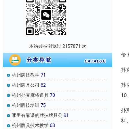
本站共被浏览过 2157871 次
价
扑
杭州牌技教学
71
扑
杭州牌具公司
62
1
杭州扑克麻将道具
70
杭州牌技培训
75
扑
哪里有靠谱的牌技牌具公
91
料
杭州牌具技术教学
63