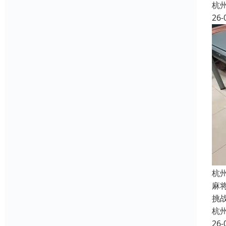
杭
26-
杭
麻
挑
杭
26-