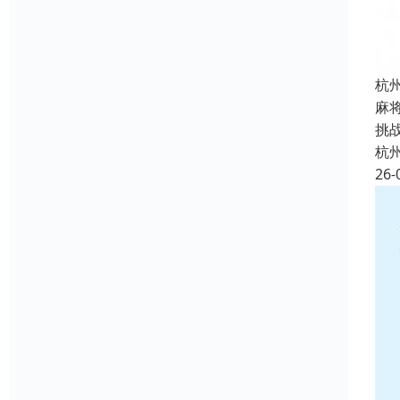
杭
麻
挑
杭
26-