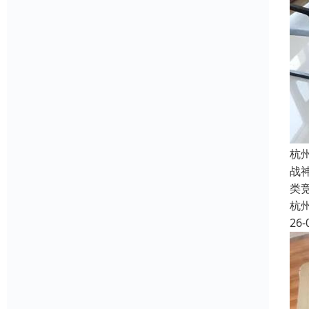
杭
战
类
杭
26-