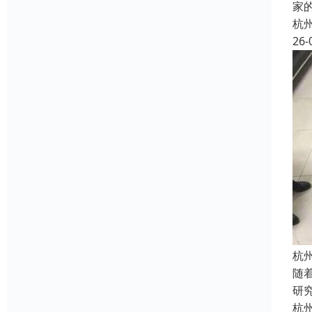
家
杭
26-
杭
随
研
杭