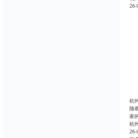
26-
杭
随
家
杭
26-