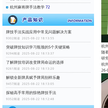
杭州麻将牌手法教学
72
牌技手法实战应用中常见问题解决方案
9302阅读 2025-08-22 18:13:55
杭
突破牌技知识学习瓶颈的5个关键策略
随
9294阅读 2025-08-22 18:13:37
研
了解牌技培训改变牌局命运的选择
杭
9261阅读 2025-08-22 18:13:20
26-
解锁全新牌具赋予牌局别样乐趣
9457阅读 2025-08-22 18:13:05
探秘高手常用的惊艳牌技手法
9352阅读 2025-08-22 18:12:48