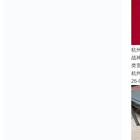
杭
战
类
杭
26-