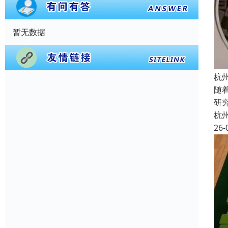
暂无数据
杭
随
研
杭
26-