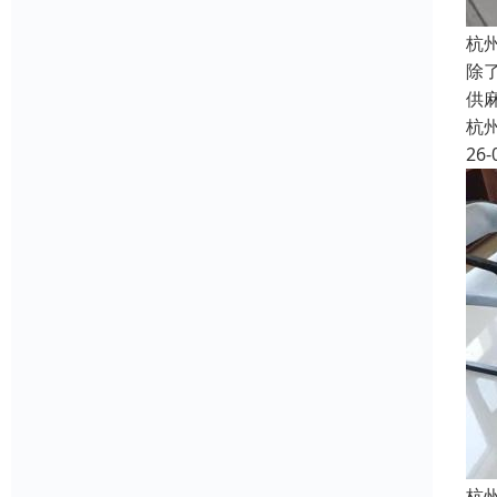
杭
除
供
杭
26-
杭