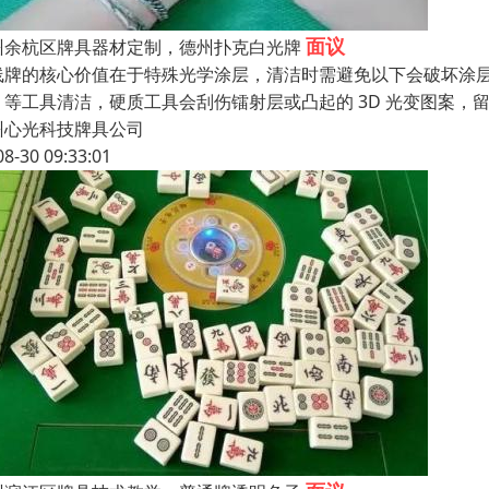
面议
州余杭区牌具器材定制，德州扑克白光牌
线牌的核心价值在于特殊光学涂层，清洁时需避免以下会破坏涂
）等工具清洁，硬质工具会刮伤镭射层或凸起的 3D 光变图案
州心光科技牌具公司
08-30 09:33:01