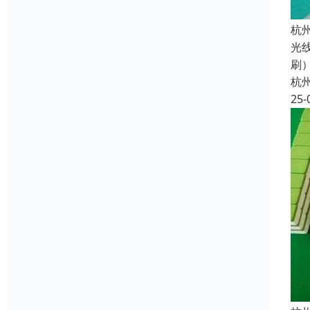
杭
光
刷
杭
25-