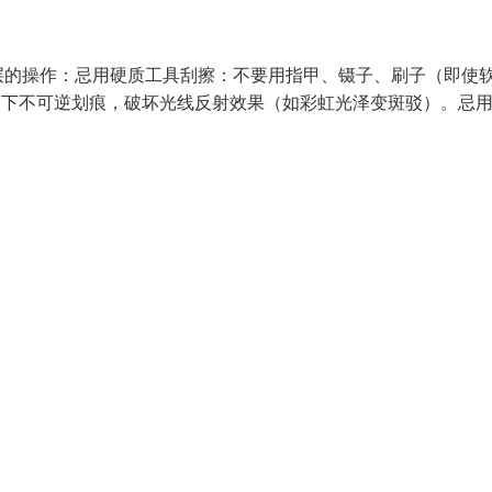
层的操作：忌用硬质工具刮擦：不要用指甲、镊子、刷子（即使
，留下不可逆划痕，破坏光线反射效果（如彩虹光泽变斑驳）。忌