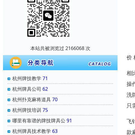
本站共被浏览过 2166068 次
价
相
杭州牌技教学
71
操
杭州牌具公司
62
洗
杭州扑克麻将道具
70
只
杭州牌技培训
75
哪里有靠谱的牌技牌具公
91
飞
杭州牌具技术教学
63
款