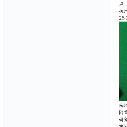
点
杭
26-
杭
随
研
杭