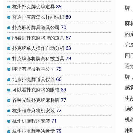
杭州扑克牌变牌道具
85
牌
普通扑克牌怎么样能认识
80
麻
扑克麻将牌具道具公司
70
的
能看到扑克麻将牌的道具
67
完
扑克牌单人操作自动分析
63
四
扑克牌麻将牌高科技道具
79
通
哪里有牌技教学公司
79
牌
北京扑克牌道具仪器
66
感
可以看扑克麻将的眼镜
89
生
各种光线扑克牌麻将牌
77
场
杭州程序麻将机安装
72
机
杭州机麻程序安装
71
用
杭州扑克牌手法教学
75