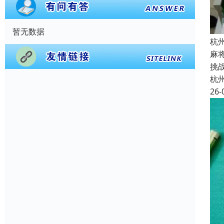
暂无数据
杭
麻
挑
杭
26-