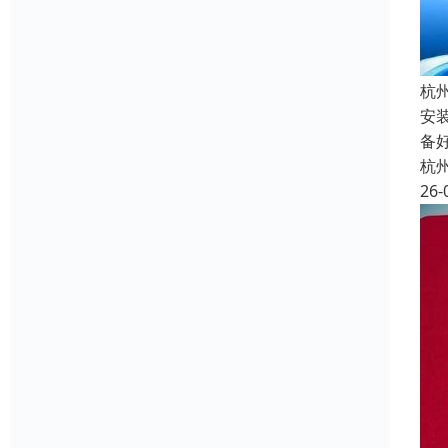
杭
安
备
杭
26-