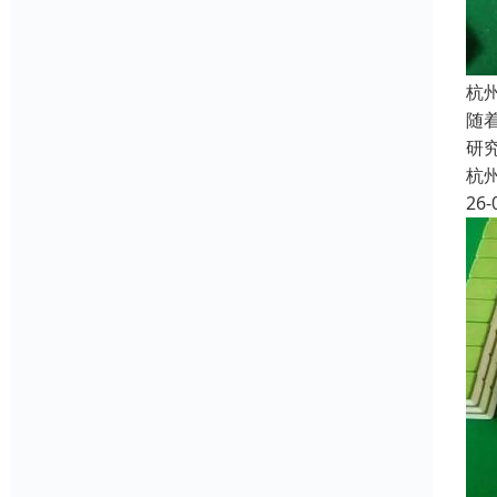
杭
随
研
杭
26-