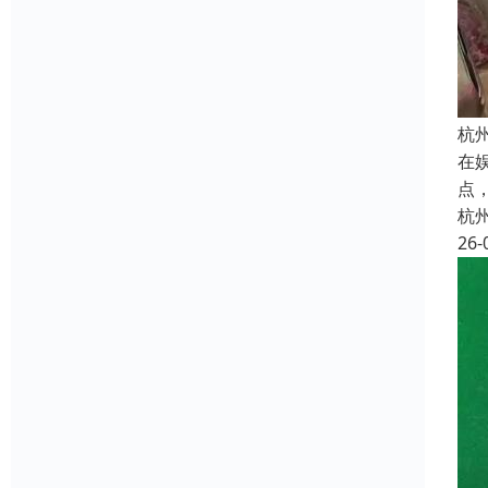
杭
在
点
杭
26-