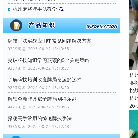
杭州麻将牌手法教学
72
牌技手法实战应用中常见问题解决方案
9339阅读 2025-08-22 18:13:55
突破牌技知识学习瓶颈的5个关键策略
9327阅读 2025-08-22 18:13:37
杭
了解牌技培训改变牌局命运的选择
麻
9295阅读 2025-08-22 18:13:20
挑
杭
解锁全新牌具赋予牌局别样乐趣
26-
9493阅读 2025-08-22 18:13:05
探秘高手常用的惊艳牌技手法
9385阅读 2025-08-22 18:12:48