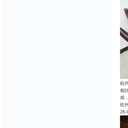
杭
相
戏
杭
26-