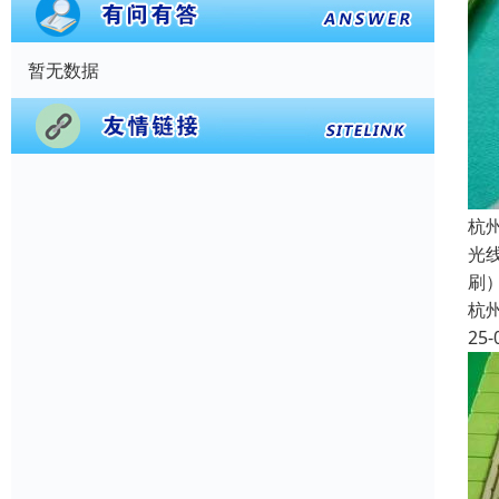
暂无数据
杭
光
刷
杭
25-