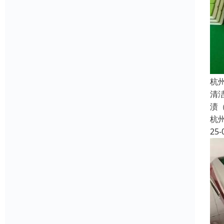
杭
清
渍
杭
25-