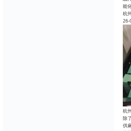
能
杭
26-
杭
除
供