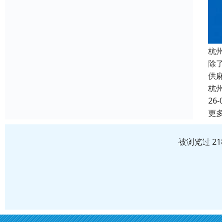
杭
除
供
杭
26-
更
被浏览过 2