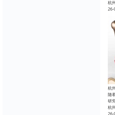
杭
26-
杭
随
研
杭
26-