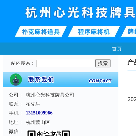
首页
产
站内搜索：
公司：
杭州心光科技牌具公司
20
联系：
柏先生
手机：
13151099966
地址：
杭州萧山区
微信：