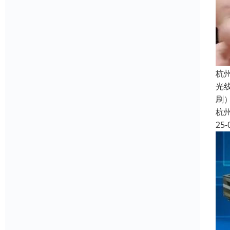
杭
光
刷
杭
25-