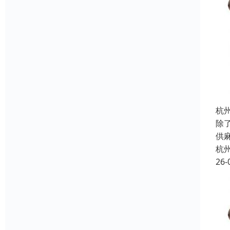
杭
除
供
杭
26-