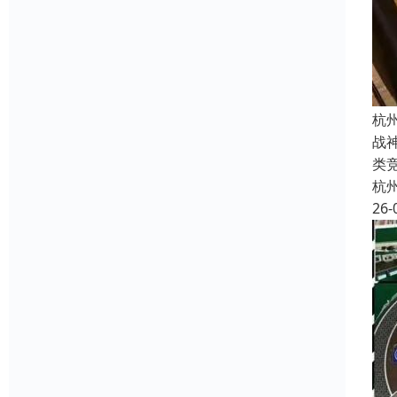
杭
战
类
杭
26-