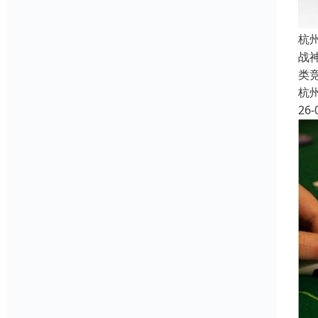
杭
战
类
杭
26-