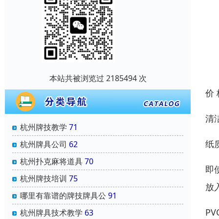
本站共被浏览过 2185494 次
价
清
杭州牌技教学
71
纸
杭州牌具公司
62
杭州扑克麻将道具
70
即
杭州牌技培训
75
放
哪里有靠谱的牌技牌具公
91
P
杭州牌具技术教学
63