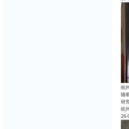
杭
随
研
杭
26-