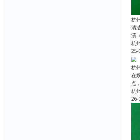
杭
清
渍
杭
25-
杭
在
点
杭
26-