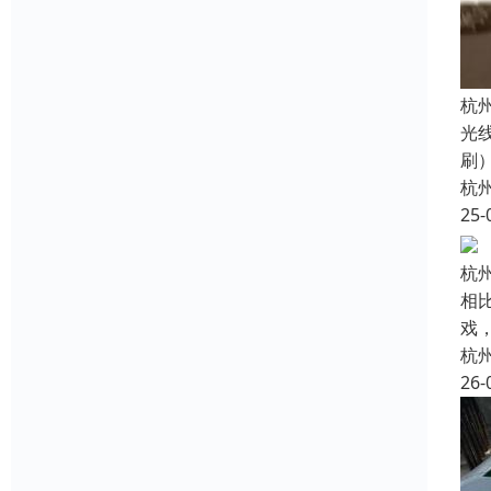
杭
光
刷
杭
25-
杭
相
戏
杭
26-