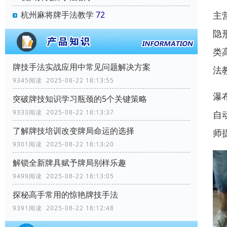
杭州麻将牌手法教学
72
主
隐
类
牌技手法实战应用中常见问题解决方案
法
9345阅读 2025-08-22 18:13:55
瀑
突破牌技知识学习瓶颈的5个关键策略
9333阅读 2025-08-22 18:13:37
自
了解牌技培训改变牌局命运的选择
师
9301阅读 2025-08-22 18:13:20
解锁全新牌具赋予牌局别样乐趣
9499阅读 2025-08-22 18:13:05
探秘高手常用的惊艳牌技手法
9391阅读 2025-08-22 18:12:48