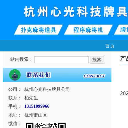
首页
产
站内搜索：
公司：
杭州心光科技牌具公司
20
联系：
柏先生
手机：
13151099966
地址：
杭州萧山区
微信：