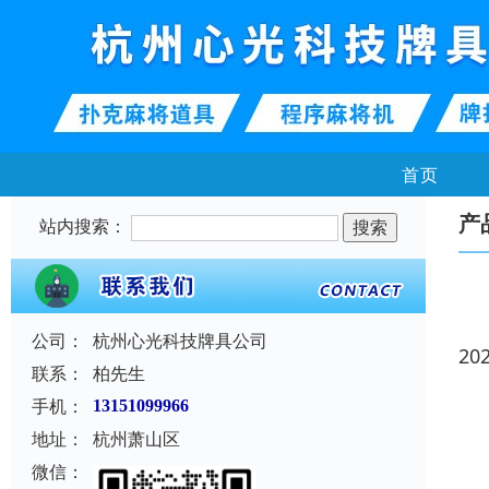
首页
产
站内搜索：
公司：
杭州心光科技牌具公司
20
联系：
柏先生
手机：
13151099966
地址：
杭州萧山区
微信：