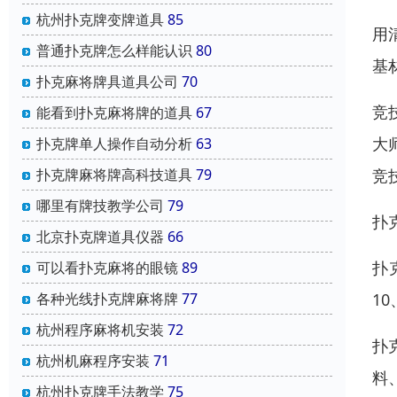
杭州扑克牌变牌道具
85
用
普通扑克牌怎么样能认识
80
基
扑克麻将牌具道具公司
70
竞
能看到扑克麻将牌的道具
67
大
扑克牌单人操作自动分析
63
扑克牌麻将牌高科技道具
79
竞
哪里有牌技教学公司
79
扑
北京扑克牌道具仪器
66
扑
可以看扑克麻将的眼镜
89
各种光线扑克牌麻将牌
77
1
杭州程序麻将机安装
72
扑
杭州机麻程序安装
71
料
杭州扑克牌手法教学
75