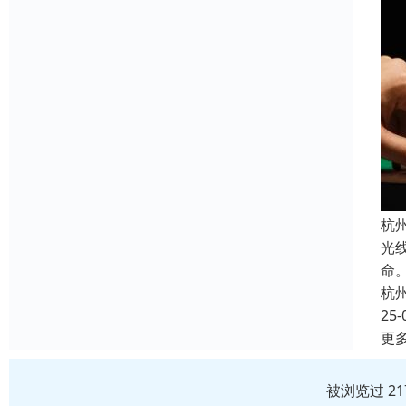
杭
光
命
杭
25-
更
被浏览过 2