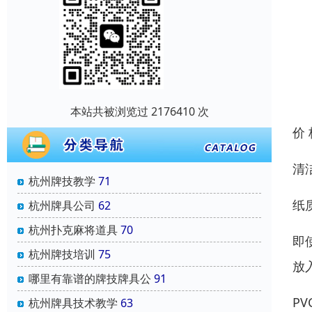
本站共被浏览过 2176410 次
价
清
杭州牌技教学
71
纸
杭州牌具公司
62
杭州扑克麻将道具
70
即
杭州牌技培训
75
放
哪里有靠谱的牌技牌具公
91
P
杭州牌具技术教学
63