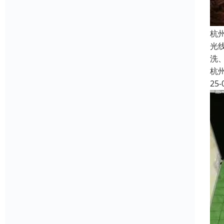
杭
光
洗
杭
25-