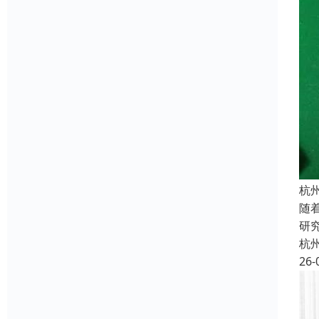
杭
随
研
杭
26-