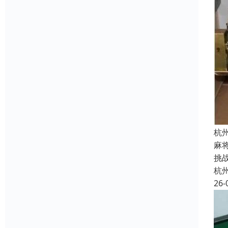
杭
麻
挑
杭
26-