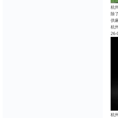
杭
除
供
杭
26-
杭