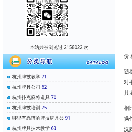
本站共被浏览过 2158022 次
价
随
杭州牌技教学
71
对
杭州牌具公司
62
其
杭州扑克麻将道具
70
杭州牌技培训
75
相
哪里有靠谱的牌技牌具公
91
操
杭州牌具技术教学
63
洗