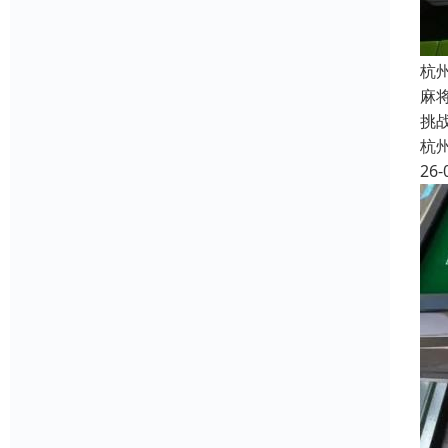
杭
麻
挑
杭
26-