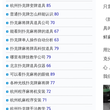
杭州扑克牌变牌道具
85
只
普通扑克牌怎么样能认识
80
《
扑克麻将牌具道具公司
70
具
能看到扑克麻将牌的道具
67
鲜
扑克牌单人操作自动分析
63
扑克牌麻将牌高科技道具
79
用
哪里有牌技教学公司
79
克
北京扑克牌道具仪器
66
心
可以看扑克麻将的眼镜
89
我
各种光线扑克牌麻将牌
77
杭州程序麻将机安装
72
杭州机麻程序安装
71
杭州扑克牌手法教学
75