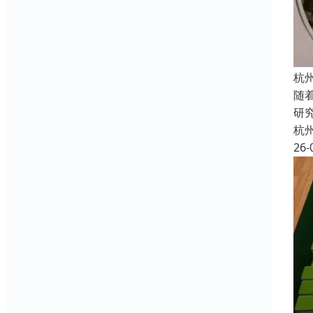
杭
随
研
杭
26-