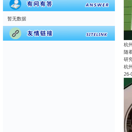
暂无数据
杭
随
研
杭
26-