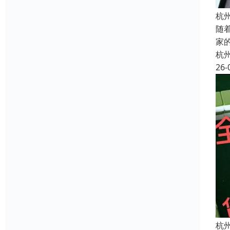
杭
随
家
杭
26-
杭